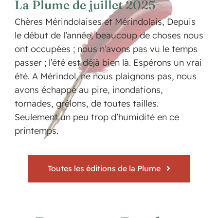
La Plume de juillet 2025
Chères Mérindolaises et Mérindolais, Depuis
le début de l’année, beaucoup de choses nous
ont occupées ; nous n’avons pas vu le temps
passer ; l’été est déjà bien là. Espérons un vrai
été. A Mérindol, ne nous plaignons pas, nous
avons échappé au pire, inondations,
tornades, grêlons, de toutes tailles.
Seulement un peu trop d’humidité en ce
printemps.
Toutes les éditions de la Plume