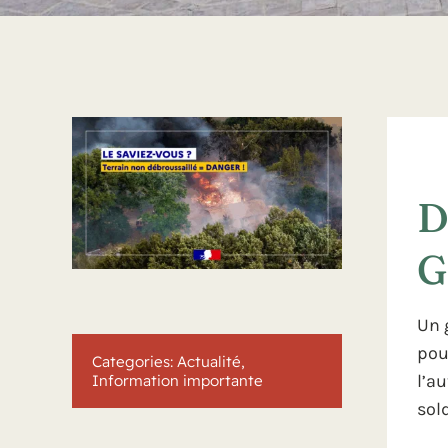
D
G
Un 
pou
Categories:
Actualité
,
l’a
Information importante
sol